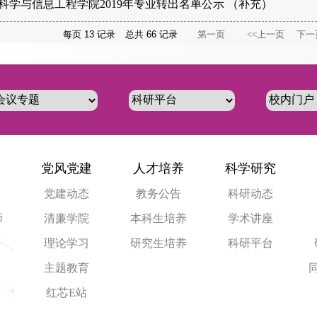
科学与信息工程学院2019年专业转出名单公示 （补充）
每页
13
记录
总共
66
记录
第一页
<<上一页
下一
党风党建
人才培养
科学研究
党建动态
教务公告
科研动态
师
清廉学院
本科生培养
学术讲座
理论学习
研究生培养
科研平台
主题教育
红芯E站