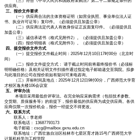
（三）符合《中华人民共和国政府采购法》第二十二条规定条件的
供应商。
三、报价文件要求
（一）供应商合法的主体资格证明（如营业执照、事业单位法人证
书、执业许可证等）复印件。（必须提供且加盖公章）
（二）供应商法定代表人有效身份证正反面复印件。（必须提供且
加盖公章）
（三）诚信承诺书（格式见附件2）。（必须提供且加盖公章）
（四）报价明细表（格式见附件3）。（必须提供且加盖公章）
四、提交报价文件方式
（一）提交报价文件截止时间：2025年12月10日17时00分（北京时
间）
（二）报价文件提交方式： 请于截止时间前将最终报价书（必须标
明明确价格）及相关证明文件扫描件通过指定电子邮箱递交至我院。拟参
与此项目的公司在报价前如有疑问可来电咨询。
（三）开标时间及地点：2025年12月12日9时00分，广西师范大学育
才校区逸夫楼106会议室
五、评审办法
本项目采用最低价评审法。在完全响应采购需求（包括技术参数、
交货期、质保服务等）的前提下，报价最低的供应商为成交供应商。各供
应商仅限一次报价机会，报价一经提交不得更改。
六、联系方式
联系人：李老师
联系电话： 13687793173
电子邮箱：cscg@mailbox.gxnu.edu.cn
联系地址：广西壮族自治区桂林市七星区育才路15号广西师范大学
计算机科学与工程学院