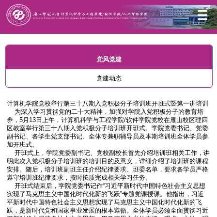
首页
党风党建
党建动态
党风党建
党建动态
计算机学院党校举行第三十八期入党积极分子培训班开班式暨第一讲培训
为深入学习贯彻党的二十大精神，加强对学院入党积极分子的教育培
养，5月13日上午，计算机科学与工程学院/软件学院党校在雁山校区理四
区教室举行第三十八期入党积极分子培训班开班式。学院党委书记、党委
副书记、各学生党支部书记、全体专兼职辅导员及本期培训班全体学员参
加开班式。
开班式上，学院党委副书记、党校副校长首先介绍培训班相关工作，讲
明此次入党积极分子培训班的培训目的及意义，详细介绍了培训班的课程
安排。随后，培训班副班主任介绍纪律要求、班委名单，要求各学员严格
遵守培训班纪律要求，按时按质完成相关学习任务。
开班式结束后，学院党委书记作“习近平新时代中国特色社会主义思想
实现了马克思主义中国化时代化新的飞跃”专题党课授课。他指出，习近
平新时代中国特色社会主义思想实现了马克思主义中国化时代化新的飞
跃，是新时代党和国家事业发展的根本遵循。全体学员必须全面贯彻习近