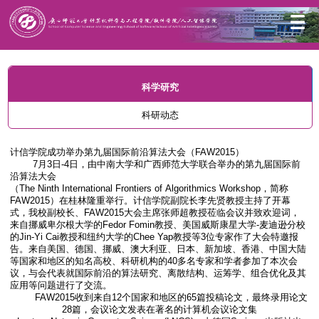
首页
科学研究
科研动态
科学研究
科研动态
计信学院成功举办第九届国际前沿算法大会（FAW2015）
7月3日-4日，由中南大学和广西师范大学联合举办的第九届国际前
沿算法大会
（The Ninth International Frontiers of Algorithmics Workshop，简称
FAW2015）在桂林隆重举行。计信学院副院长李先贤教授主持了开幕
式，我校副校长、FAW2015大会主席张师超教授莅临会议并致欢迎词，
来自挪威卑尔根大学的Fedor Fomin教授、美国威斯康星大学-麦迪逊分校
的Jin-Yi Cai教授和纽约大学的Chee Yap教授等3位专家作了大会特邀报
告。来自美国、德国、挪威、澳大利亚、日本、新加坡、香港、中国大陆
等国家和地区的知名高校、科研机构的
40
多名专家和学者参加了本次会
议，与会代表就国际前沿的算法研究、离散结构、运筹学、组合优化及其
应用等问题进行了交流。
FAW2015收到来自12个国家和地区的65篇投稿论文，最终录用论文
28篇，会议论文发表在著名的计算机会议论文集