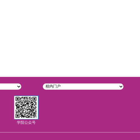
学院公众号