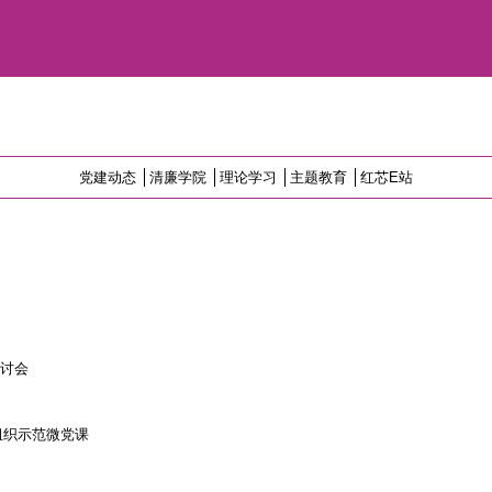
党建动态
清廉学院
理论学习
主题教育
红芯E站
研讨会
组织示范微党课