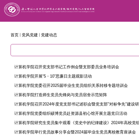
首页
党风党建
党建动态
计算机学院召开党支部书记工作例会暨支部委员业务培训会
计算机学院开展“5・10”思廉日主题观影活动
计算机学院党委召开2025届毕业生党员组织关系转移专题培训会
计算机学院打造师生党员先锋岗与党员宿舍示范矩阵
计算机学院召开2024年度党支部书记述职会暨党支部"对标争先"建设
计算机学院党委组织硕博党员赴资源县初心馆开展主题党日活动
计算机学院研究生党员集中观看《党史中的纪律建设》2024年高校党
计算机学院举行党员故事分享会暨2024届毕业生党员离校教育座谈会