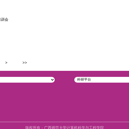
培训会
>
>>
版权所有：广西师范大学计算机科学与工程学院