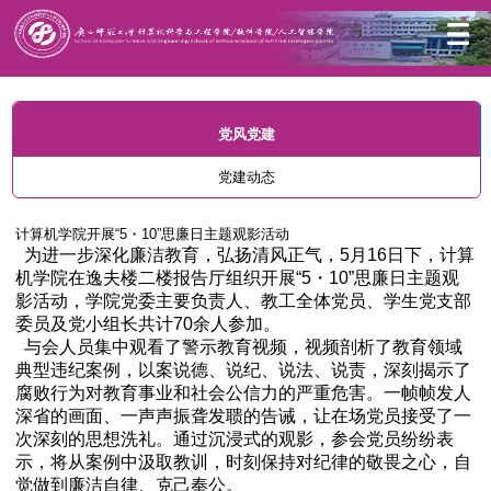
首页
党风党建
党建动态
党风党建
党建动态
计算机学院开展“5・10”思廉日主题观影活动
为进一步深化廉洁教育，弘扬清风正气，5月16日下，计算
机学院在逸夫楼二楼报告厅组织开展“5・10”思廉日主题观
影活动，学院党委主要负责人、教工全体党员、学生党支部
委员及党小组长共计70余人参加。
与会人员集中观看了警示教育视频，视频剖析了教育领域
典型违纪案例，以案说德、说纪、说法、说责，深刻揭示了
腐败行为对教育事业和社会公信力的严重危害。一帧帧发人
深省的画面、一声声振聋发聩的告诫，让在场党员接受了一
次深刻的思想洗礼。通过沉浸式的观影，参会党员纷纷表
示，将从案例中汲取教训，时刻保持对纪律的敬畏之心，自
觉做到廉洁自律、克己奉公。